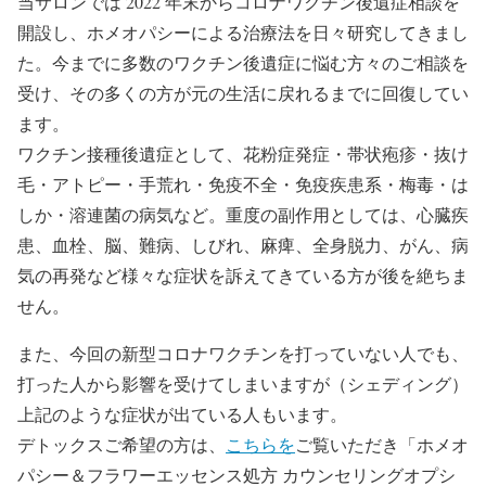
当サロンでは 2022 年末からコロナワクチン後遺症相談を
開設し、ホメオパシーによる治療法を日々研究してきまし
た。今までに多数のワクチン後遺症に悩む方々のご相談を
受け、その多くの方が元の生活に戻れるまでに回復してい
ます。
ワクチン接種後遺症として、花粉症発症・帯状疱疹・抜け
毛・アトピー・手荒れ・免疫不全・免疫疾患系・梅毒・は
しか・溶連菌の病気など。重度の副作用としては、心臓疾
患、血栓、脳、難病、しびれ、麻痺、全身脱力、がん、病
気の再発など様々な症状を訴えてきている方が後を絶ちま
せん。
また、今回の新型コロナワクチンを打っていない人でも、
打った人から影響を受けてしまいますが（シェディング）
上記のような症状が出ている人もいます。
デトックスご希望の方は、
こちらを
ご覧いただき「ホメオ
パシー＆フラワーエッセンス処方 カウンセリングオプシ