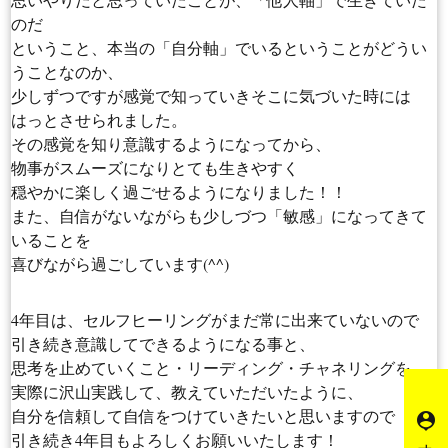
のだ
ということ、本当の「自分軸」でいるということがどうい
うことなのか、
少しずつですが感覚で知っていきそこに気づいた時には
はっとさせられました。
その感覚を知り意識するようになってから、
物事がスムーズになりとても生きやすく
穏やかに楽しく過ごせるようになりました！！
また、自信がないながらも少しづつ「敏感」になってきて
いることを
喜びながら過ごしています(^^)
4年目は、セルフヒーリングがまだ常に出来ていないので
引き続き意識してできるようになる事と、
思考を止めていくこと・リーディング・チャネリングを
実際に沢山実践して、教えていただいたように、
自分を信頼して自信をつけていきたいと思いますので
person_pin
引き続き4年目もよろしくお願いいたします！