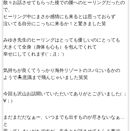
散々お話させてもらった後での腰へのヒーリングだったの
で、
ヒーリング中にまさか感情にも来るとは思っておらず
泣いてる自分にこっちに来るか！と驚きました笑
みゆき先生のヒーリングはとっても優しいのにとっても
大きくて全身（身体も心も）を包んでくれて
幸せにしてくれます(´；Д；`)
気持ちが良くてうっかり海外リゾートのスパにいるかの
ようで🏝意識まで飛んじゃいました笑笑
今回も沢山お話聞いていただいてありがとございました( ；
∀；)
まだまだだなぁー、いつまでも出すものが尽きないなぁ…
と
思ってしまいがちですが、先生とお話させてもらう事で、