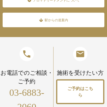
アロマトリートメントについて
spa
駅からの道案内
spa
phone
mail
お電話でのご相談・
施術を受けたい方
ご予約
ご予約はこち
03-6883-
ら
2060