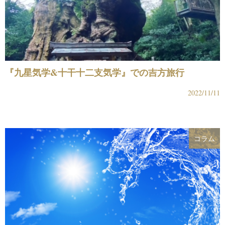
『九星気学&十干十二支気学』での吉方旅行
2022/11/11
コラム