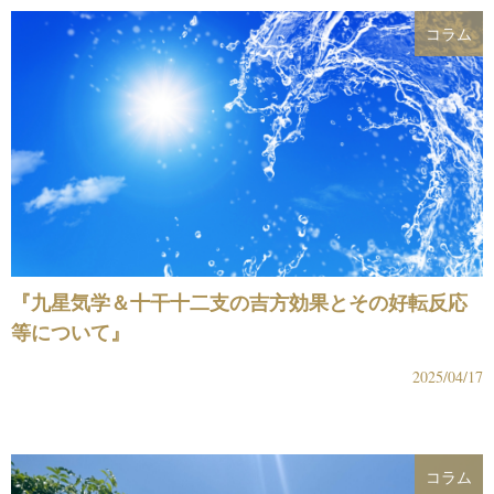
コラム
『九星気学＆十干十二支の吉方効果とその好転反応
等について』
2025/04/17
コラム