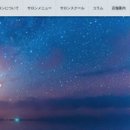
ロンについて
サロンメニュー
サロンスクール
コラム
店舗案内
よくある質問
商品紹介
レインドロップ&過去生ヒーリン
ヒーリング＋アロマボディトリー
グ
トメント
”
ヒーリング＋フェイシャルトリー
ヒーリング＋美容整体
トメント