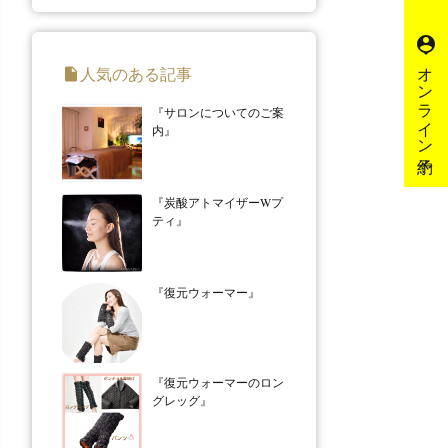
person_pin
オンライン予約
人気のある記事
insert_drive_file
『サロンについてのご案
内』
『炭酸アトマイザーWプ
ティ』
『復元ウォーマー』
『復元ウォーマーのロン
グレッグ』