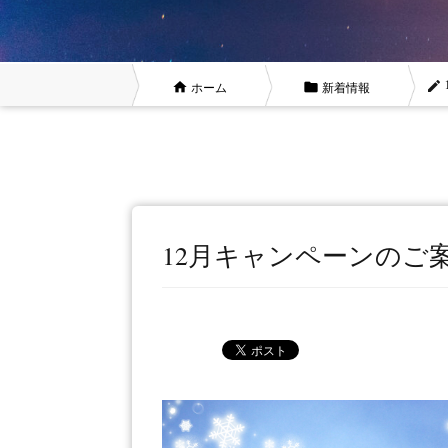
mode_edit
home
ホーム
folder
新着情報
遠隔ヒーリング
ヒーリン
12月キャンペーンのご