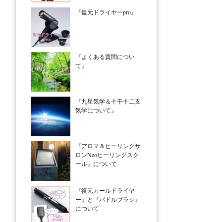
『復元ドライヤーpro』
『よくある質問につい
て』
『九星気学＆十干十二支
気学について』
『アロマ＆ヒーリングサ
ロンNeoヒーリングスク
ール』について
『復元カールドライヤ
ー』と『パドルブラシ』
について