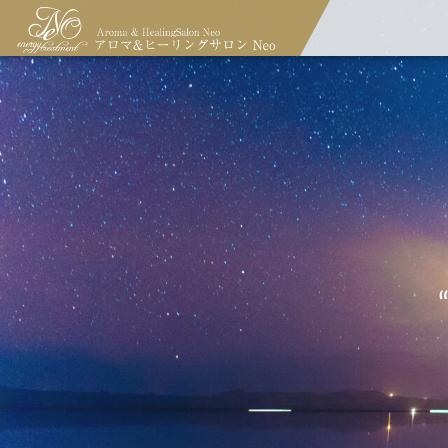
「瞑想による現実創造」5時間パ
当サロンのご案内
コンセプト
ディープ・ゼロポイント・ヒーリ
ーソナル・マスタープログラム
ング
（担当：大口）
九星気学&十干十二支気学鑑定
ホメオパシー＆フラワーエッセン
（吉方取り）
ス処方