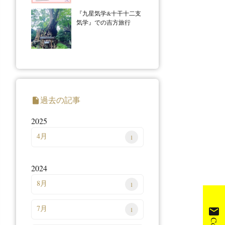
『九星気学&十干十二支
気学』での吉方旅行
過去の記事
insert_drive_file
2025
4月
1
2024
8月
1
7月
mail
1