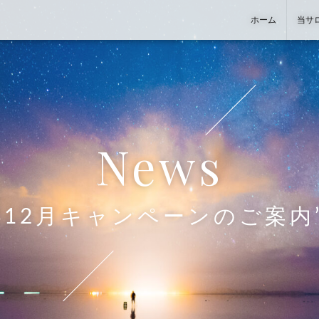
ホーム
当サ
news
施術事例
お客様の声
現実創造＆意識変換カウンセリン
ヒーリング＋もみほぐし
グ（担当：丸山）
“12月キャンペーンのご案内
スタッフ紹介
お問い合わせから施術までの流れ
健康相談カウンセリング
チャネリング