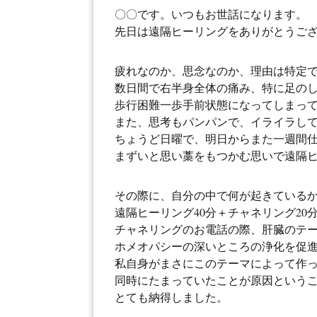
〇〇です。いつもお世話になります。
先日は遠隔ヒーリングをありがとうご
疲れなのか、思念なのか、理由は特定
数日間で右半身全体の痛み、特に足の
歩行困難一歩手前状態になってしまっ
また、思考もパンパンで、イライラし
ちょうど日曜で、明日からまた一週間
まずいと思い藁をもつかむ思いで遠隔
その際に、自分の中で何が起きている
遠隔ヒーリング40分＋チャネリング20
チャネリングのお電話の際、肝臓のテ
ホメオパシーの深いところの浄化を促
私自身がまさにこのテーマによって作
同時にたまっていたことが原因という
とても納得しました。