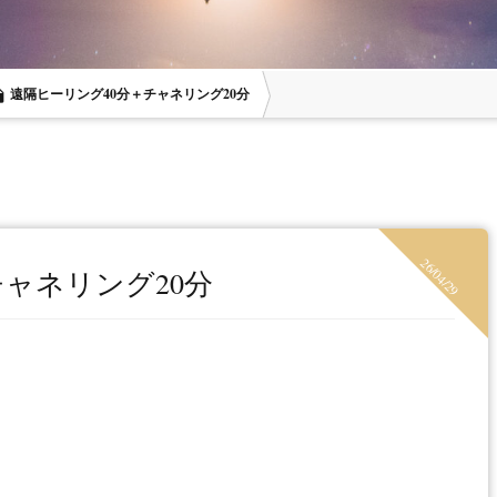
遠隔ヒーリング40分＋チャネリング20分
ve_file
ヒーリング＋ヘ
グスクール
アチューメントセミナー
アップ
26/04/29
チャネリング20分