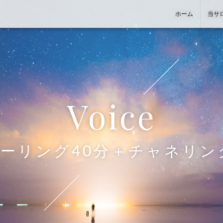
ホーム
当サ
voice
施術事例
お客様の声
現実創造＆意識変換カウンセリン
ヒーリング＋もみほぐし
グ（担当：丸山）
ヒーリング40分＋チャネリング
スタッフ紹介
お問い合わせから施術までの流れ
健康相談カウンセリング
チャネリング