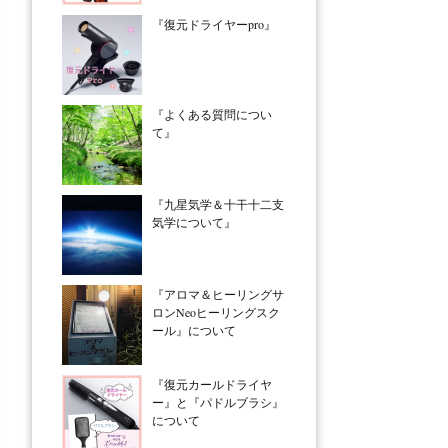
『復元ドライヤーpro』
『よくある質問につい
て』
『九星気学＆十干十二支
気学について』
『アロマ＆ヒーリングサ
ロンNeoヒーリングスク
ール』について
『復元カールドライヤ
ー』と『パドルブラシ』
について