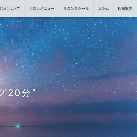
ロンについて
サロンメニュー
サロンスクール
コラム
店舗案内
よくある質問
商品紹介
レインドロップ&過去生ヒーリン
ヒーリング＋アロマボディトリー
グ
トメント
20分”
ヒーリング＋フェイシャルトリー
ヒーリング＋美容整体
トメント