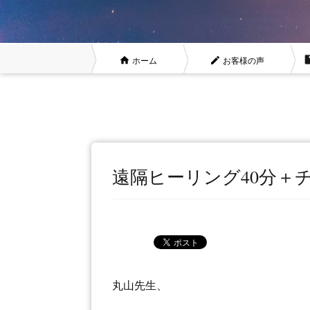
insert_dri
home
ホーム
mode_edit
お客様の声
遠隔ヒーリング
ヒーリン
遠隔ヒーリング40分＋
丸山先生、