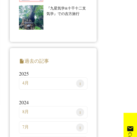
『九星気学&十干十二支
気学』での吉方旅行
過去の記事
insert_drive_file
2025
4月
1
2024
8月
1
7月
mail
1