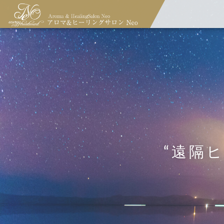
「瞑想による現実創造」5時間パ
当サロンのご案内
コンセプト
ディープ・ゼロポイント・ヒーリ
ーソナル・マスタープログラム
ング
（担当：大口）
“遠隔
九星気学&十干十二支気学鑑定
ホメオパシー＆フラワーエッセン
（吉方取り）
ス処方